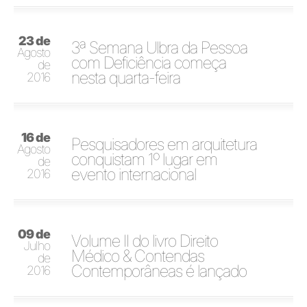
23 de
3ª Semana Ulbra da Pessoa
Agosto
com Deficiência começa
de
nesta quarta-feira
2016
16 de
Pesquisadores em arquitetura
Agosto
conquistam 1º lugar em
de
evento internacional
2016
09 de
Volume II do livro Direito
Julho
Médico & Contendas
de
Contemporâneas é lançado
2016