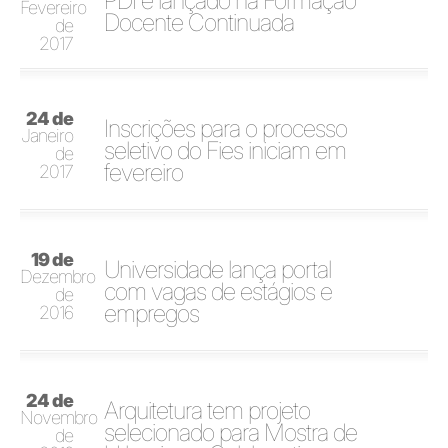
PDI é lançado na Formação
Fevereiro
Docente Continuada
de
2017
24 de
Inscrições para o processo
Janeiro
seletivo do Fies iniciam em
de
fevereiro
2017
19 de
Universidade lança portal
Dezembro
com vagas de estágios e
de
empregos
2016
24 de
Arquitetura tem projeto
Novembro
selecionado para Mostra de
de