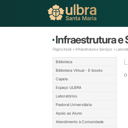
Infraestrutura e
Página Inicial
»
Infraestrutura e Serviços
»
Laborat
L
Biblioteca
Biblioteca Virtual - E-books
O 
Capela
Espaço ULBRA
Laboratórios
Pastoral Universitária
Apoio ao Aluno
Atendimento à Comunidade