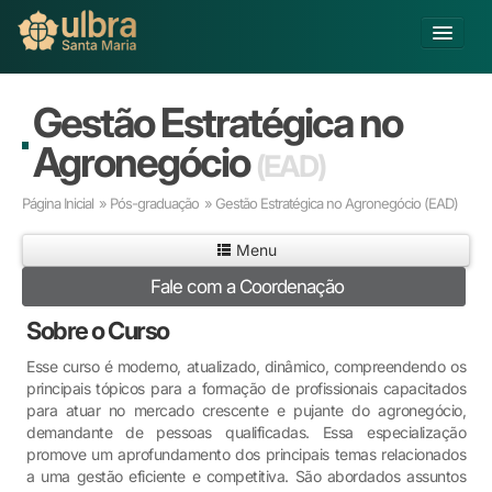
Alterar Unidade
Gestão Estratégica no
Buscar
Agronegócio
(EAD)
Já sou Aluno
Página Inicial
»
Pós-graduação
» Gestão Estratégica no Agronegócio
(EAD)
Matricule-se
Menu
Educação Básica
Fale com a Coordenação
Graduação
Pós-graduação
Sobre o Curso
Educação a Distância
Esse curso é moderno, atualizado, dinâmico, compreendendo os
Pesquisa
principais tópicos para a formação de profissionais capacitados
Extensão
para atuar no mercado crescente e pujante do agronegócio,
Infraestrutura e Serviços
demandante de pessoas qualificadas. Essa especialização
promove um aprofundamento dos principais temas relacionados
Inovação
a uma gestão eficiente e competitiva. São abordados assuntos
Sobre a ULBRA