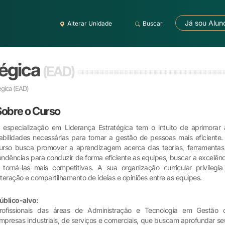
Já sou Alun
Alterar Unidade
Buscar
tégica
(EAD)
égica
(EAD)
Sobre o Curso
 especialização em Liderança Estratégica tem o intuito de aprimorar 
abilidades necessárias para tornar a gestão de pessoas mais eficiente.
urso busca promover a aprendizagem acerca das teorias, ferramentas
endências para conduzir de forma eficiente as equipes, buscar a excelênc
 torná-las mais competitivas. A sua organização curricular privilegia
nteração e compartilhamento de ideias e opiniões entre as equipes.
úblico-alvo:
rofissionais das áreas de Administração e Tecnologia em Gestão 
mpresas industriais, de serviços e comerciais, que buscam aprofundar se