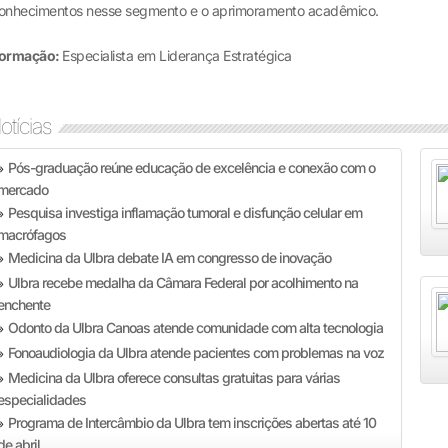
onhecimentos nesse segmento e o aprimoramento acadêmico.
ormação:
Especialista em Liderança Estratégica
otícias
Pós-graduação reúne educação de excelência e conexão com o
»
mercado
Pesquisa investiga inflamação tumoral e disfunção celular em
»
macrófagos
Medicina da Ulbra debate IA em congresso de inovação
»
Ulbra recebe medalha da Câmara Federal por acolhimento na
»
enchente
Odonto da Ulbra Canoas atende comunidade com alta tecnologia
»
Fonoaudiologia da Ulbra atende pacientes com problemas na voz
»
Medicina da Ulbra oferece consultas gratuitas para várias
»
especialidades
Programa de Intercâmbio da Ulbra tem inscrições abertas até 10
»
de abril