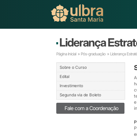
Liderança Estra
Página Inicial
»
Pós-graduação
» Liderança Estrat
Sobre o Curso
Edital
A
h
Investimento
c
Segunda via de Boleto
t
e
Fale com a Coordenação
i
P
P
e