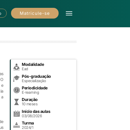
Matricule-se
o
Modalidade
Ead
as
Pós-graduação
 O
Especialização
 e
Periodicidade
ia
E-learning
 a
Duração
10 meses
Início das aulas
03/08/2026
de
Turma
us
2024/1