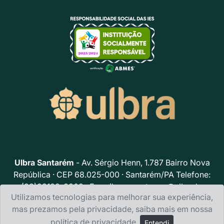
Ulbra Santarém
- Av. Sérgio Henn, 1.787 Bairro Nova
República · CEP 68.025-000 · Santarém/PA Telefone:
(93)99102-8302 · E-mail:
acs.santarem@ulbra.br
Utilizamos tecnologias para melhorar sua experiência,
Política de privacidade
mas prezamos pela privacidade, saiba mais em nossa
política de privacidade
.
Entendi