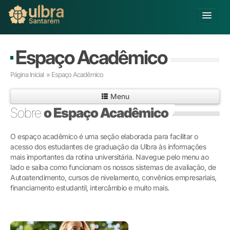
Alterar Unidade
Espaço Acadêmico
Buscar
Página Inicial
» Espaço Acadêmico
Já sou Aluno
Menu
Matricule-se
Sobre
o Espaço Acadêmico
Ensino Básico
O espaço acadêmico é uma seção elaborada para facilitar o
Graduação
acesso dos estudantes de graduação da Ulbra às informações
Pós-graduação
mais importantes da rotina universitária. Navegue pelo menu ao
Educação a Distância
lado e saiba como funcionam os nossos sistemas de avaliação, de
Pesquisa
Autoatendimento, cursos de nivelamento, convênios empresariais,
financiamento estudantil, intercâmbio e muito mais.
Extensão
Infraestrutura e Serviços
Inovação
Sobre a ULBRA