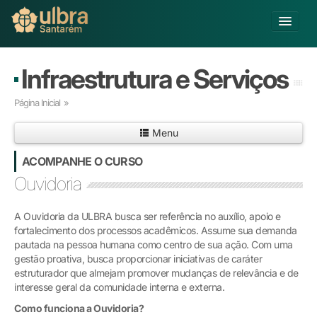
Alterar Unidade
Infraestrutura e Serviços
Buscar
Página Inicial
»
Já sou Aluno
Menu
Matricule-se
ACOMPANHE O CURSO
Ensino Básico
Ouvidoria
Graduação
Pós-graduação
A Ouvidoria da ULBRA busca ser referência no auxílio, apoio e
Educação a Distância
fortalecimento dos processos acadêmicos. Assume sua demanda
Pesquisa
pautada na pessoa humana como centro de sua ação. Com uma
gestão proativa, busca proporcionar iniciativas de caráter
Extensão
estruturador que almejam promover mudanças de relevância e de
Infraestrutura e Serviços
interesse geral da comunidade interna e externa.
Inovação
Como funciona a Ouvidoria?
Sobre a ULBRA