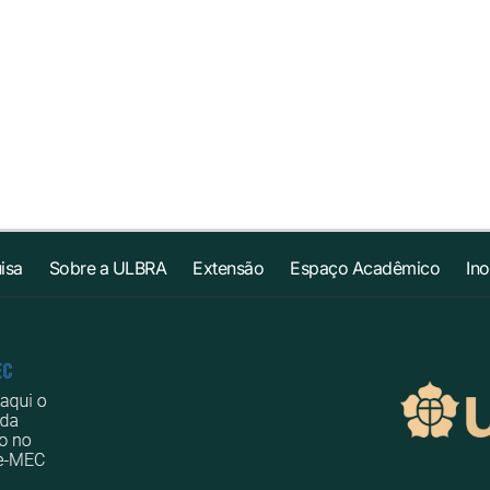
isa
Sobre a ULBRA
Extensão
Espaço Acadêmico
In