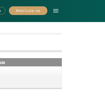
Matricule-se
o
pus