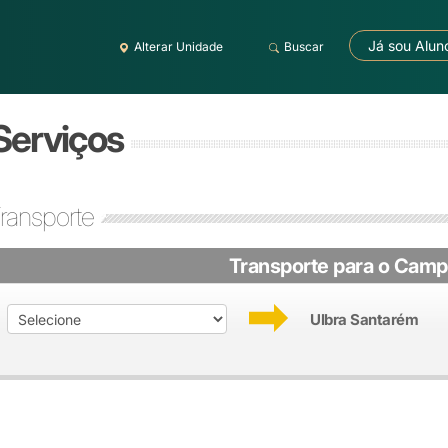
Já sou Alun
Alterar Unidade
Buscar
 Serviços
ransporte
Transporte para o Cam
Ulbra Santarém