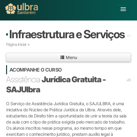
Alterar Unidade
Infraestrutura e Serviços
Buscar
Página Inicial
»
Já sou Aluno
Menu
Matricule-se
ACOMPANHE O CURSO
Ensino Básico
Assistência
Jurídica Gratuita -
Graduação
SAJUlbra
Pós-graduação
Educação a Distância
O Serviço de Assistência Jurídica Gratuita, o SAJULBRA, é uma
Pesquisa
iniciativa do Núcleo de Prática Jurídica da Ulbra. Através dele,
Extensão
estudantes de Direito têm a oportunidade de unir a teoria da sala
Infraestrutura e Serviços
de aula com o tipo de prática exigida pelo mercado de trabalho.
Inovação
Os alunos inscritos nesse programa, ao mesmo tempo em que
exercitam o conhecimento jurídico, prestam auxílio legal à
Sobre a ULBRA