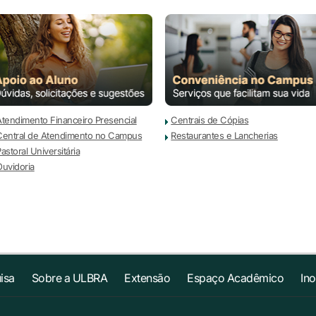
Atendimento Financeiro Presencial
Centrais de Cópias
Central de Atendimento no Campus
Restaurantes e Lancherias
astoral Universitária
Ouvidoria
isa
Sobre a ULBRA
Extensão
Espaço Acadêmico
In