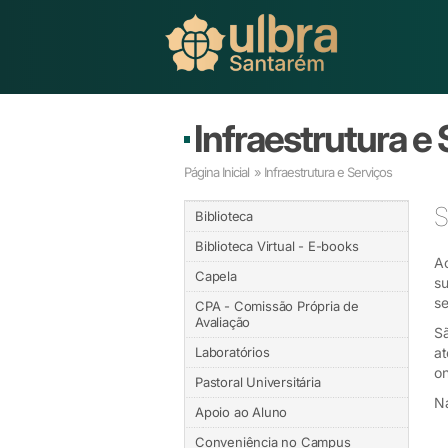
Infraestrutura e
Página Inicial
» Infraestrutura e Serviços
S
Biblioteca
Biblioteca Virtual - E-books
Ao
Capela
su
se
CPA - Comissão Própria de
Avaliação
Sã
Laboratórios
at
on
Pastoral Universitária
Na
Apoio ao Aluno
Conveniência no Campus