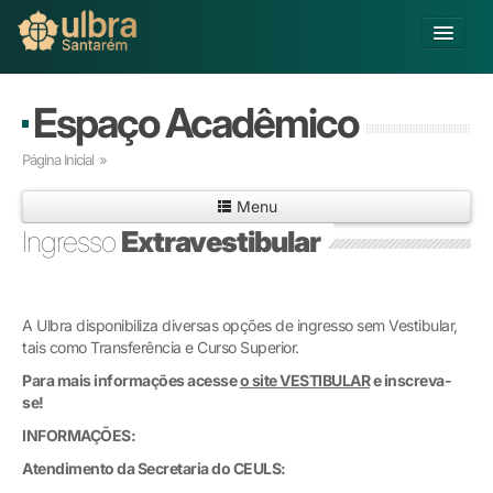
Alterar Unidade
Espaço Acadêmico
Buscar
Página Inicial
»
Já sou Aluno
Menu
Matricule-se
Ingresso
Extravestibular
Ensino Básico
Graduação
Pós-graduação
A Ulbra disponibiliza diversas opções de ingresso sem Vestibular,
tais como Transferência e Curso Superior.
Educação a Distância
Pesquisa
Para mais informações acesse
o site VESTIBULAR
e inscreva-
se!
Extensão
Infraestrutura e Serviços
INFORMAÇÕES:
Inovação
Atendimento da Secretaria do CEULS:
Sobre a ULBRA