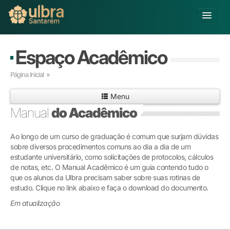
Alterar Unidade
Espaço Acadêmico
Buscar
Página Inicial
»
Já sou Aluno
Menu
Matricule-se
Manual
do Acadêmico
Ensino Básico
Ao longo de um curso de graduação é comum que surjam dúvidas
Graduação
sobre diversos procedimentos comuns ao dia a dia de um
Pós-graduação
estudante universitário, como solicitações de protocolos, cálculos
Educação a Distância
de notas, etc. O Manual Acadêmico é um guia contendo tudo o
Pesquisa
que os alunos da Ulbra precisam saber sobre suas rotinas de
estudo. Clique no link abaixo e faça o download do documento.
Extensão
Infraestrutura e Serviços
Em atualização
Inovação
Sobre a ULBRA