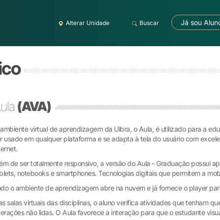
Já sou Alun
Alterar Unidade
Buscar
ico
ula
(AVA)
ambiente virtual de aprendizagem da Ulbra, o Aula, é utilizado para a edu
r usado em qualquer plataforma e se adapta à tela do usuário com excele
ternet.
ém de ser totalmente responsivo, a versão do Aula - Graduação possui apli
blets, notebooks e smartphones. Tecnologias digitais que permitem a mobi
do o ambiente de aprendizagem abre na nuvem e já fornece o player par
s salas virtuais das disciplinas, o aluno verifica atividades que tenham q
terações não lidas. O Aula favorece a interação para que o estudante visu