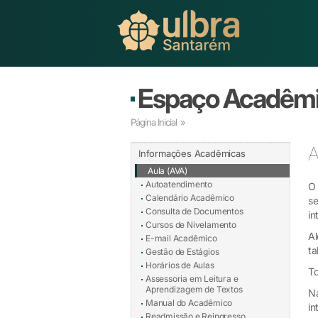
Espaço Acadêm
Página Inicial
»
A
Informações Acadêmicas
Aula (AVA)
Autoatendimento
O 
Calendário Acadêmico
se
Consulta de Documentos
in
Cursos de Nivelamento
Al
E-mail Acadêmico
ta
Gestão de Estágios
Horários de Aulas
To
Assessoria em Leitura e
Aprendizagem de Textos
Na
Manual do Acadêmico
in
Readmissão e Reingresso