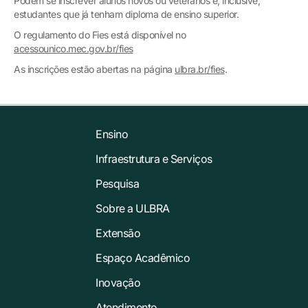
Podem se inscrever alunos novos ou veteranos e, inclusive,
estudantes que já tenham diploma de ensino superior.
O regulamento do Fies está disponível no
acessounico.mec.gov.br/fies
As inscrições estão abertas na página
ulbra.br/fies
.
Ensino
Infraestrutura e Serviços
Pesquisa
Sobre a ULBRA
Extensão
Espaço Acadêmico
Inovação
Atendimento