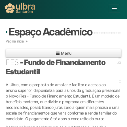
Alterar Unidade
Espaço Acadêmico
Buscar
Página Inicial
»
Já sou Aluno
Menu
Matricule-se
FIES
- Fundo de Financiamento
Ensino Básico
Estudantil
Graduação
Pós-graduação
A Ulbra, com o propósito de ampliar e facilitar o acesso ao
Educação a Distância
ensino superior, disponibiliza para alunos da graduação presencial
o Novo Fies - Fundo de Financiamento Estudantil. É um modelo de
Pesquisa
benefício moderno, que divide o programa em diferentes
Extensão
modalidades, possibilitando juros zero a quem mais precisa e uma
Infraestrutura e Serviços
escala de financiamentos que varia conforme a renda familiar do
Inovação
candidato. O pagamento é só após a conclusão do curso.
Sobre a ULBRA