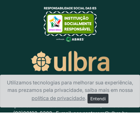
Utilizamos tecnologias para melhorar sua experiência,
mas prezamos pela privacidade, saiba mais em nossa
Ulbra Santarém
- Av. Sérgio Henn, 1.787 Bairro Nova
política de privacidade
.
Entendi
República · CEP 68.025-000 · Santarém/PA Telefone:
(93)99102-8302 · E-mail:
acs.santarem@ulbra.br
Política de privacidade