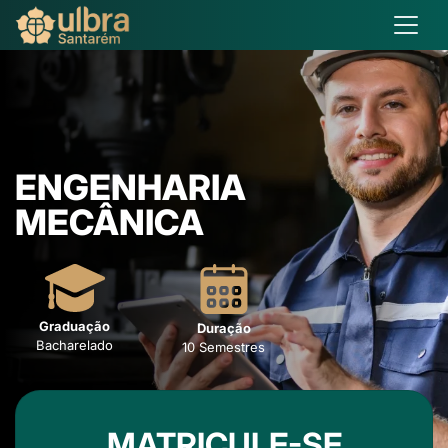
ENGENHARIA
MECÂNICA
Graduação
Duração
Bacharelado
10 Semestres
MATRICULE-SE