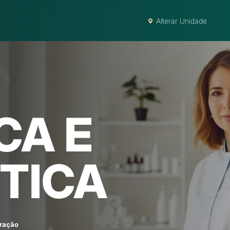
Alterar Unidade
CA E
TICA
ração