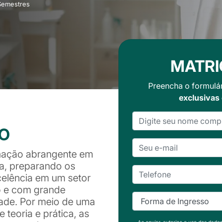
Semestres
MATRI
Preencha o formulá
exclusivas
SO
mação abrangente em
ca, preparando os
celência em um setor
o e com grande
dade. Por meio de uma
e teoria e prática, as
Ao enviar, autorizo o uso dos dado