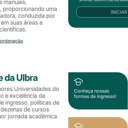
as manuais,
eis, proporcionando uma
INICIA
adora, conduzida por
s em suas áreas e
entíficas.
oordenação
e da Ulbra
hores Universidades do
Conheça nossas
ão e excelência da
formas de ingresso!
 ingresso, políticas de
e dezenas de cursos
lhor jornada acadêmica