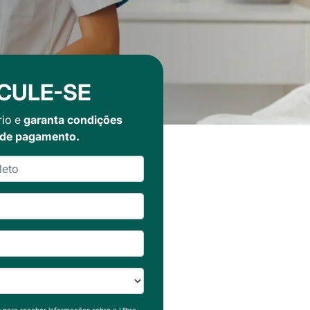
CULE-SE
rio e
garanta condições
 de pagamento.
s para receber informações sobre a Ulbra