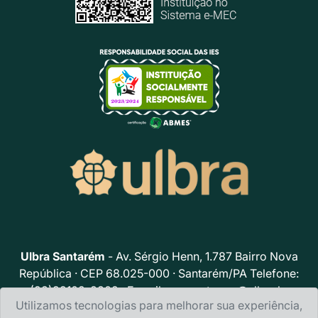
Ulbra Santarém
- Av. Sérgio Henn, 1.787 Bairro Nova
República · CEP 68.025-000 · Santarém/PA Telefone:
(93)99102-8302 · E-mail:
acs.santarem@ulbra.br
Utilizamos tecnologias para melhorar sua experiência,
Política de privacidade