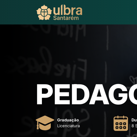
PEDAG
Graduação
Du
Licenciatura
8 