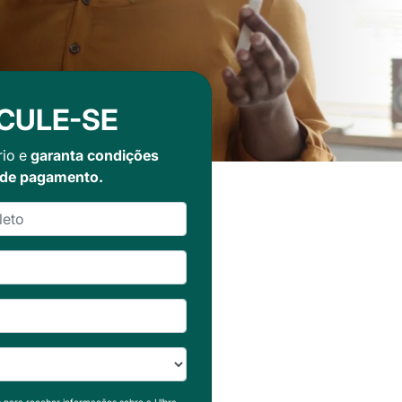
CULE-SE
rio e
garanta condições
 de pagamento.
s para receber informações sobre a Ulbra