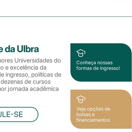
e da Ulbra
hores Universidades do
Conheça nossas
ão e excelência da
formas de ingresso!
 ingresso, políticas de
e dezenas de cursos
lhor jornada acadêmica
Veja opções de
ULE-SE
bolsas e
financiamentos