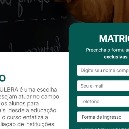
MATRI
Preencha o formulá
exclusivas
SO
 ULBRA é uma escolha
desejam atuar no campo
os alunos para
ais, desde a educação
, o curso enfatiza a
iação de instituições
Ao enviar, autorizo o uso dos dado