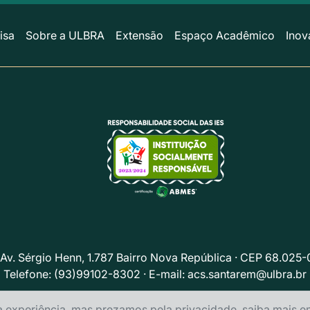
isa
Sobre a ULBRA
Extensão
Espaço Acadêmico
Inov
 Av. Sérgio Henn, 1.787 Bairro Nova República · CEP 68.025
Telefone: (93)99102-8302 · E-mail:
acs.santarem@ulbra.br
Política de privacidade
a experiência, mas prezamos pela privacidade, saiba mais 