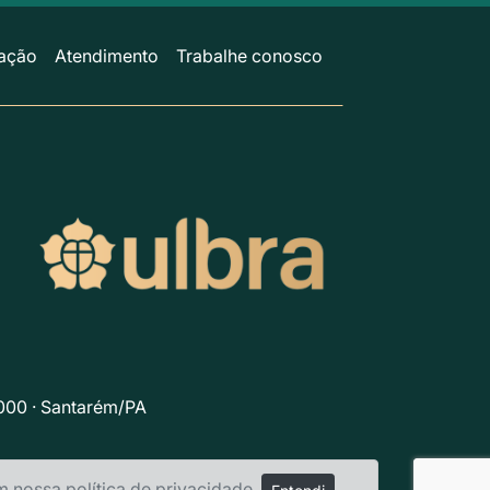
ação
Atendimento
Trabalhe conosco
-000 · Santarém/PA
em nossa
política de privacidade
.