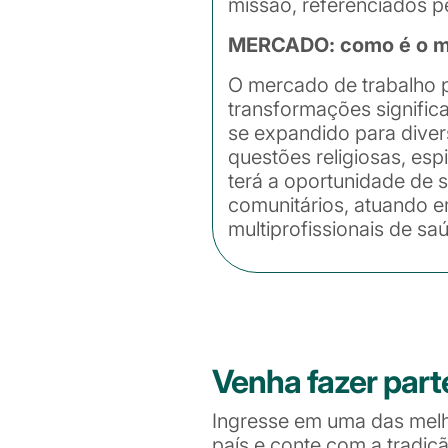
missão, referenciados p
MERCADO: como é o me
O mercado de trabalho p
transformações significa
se expandido para diver
questões religiosas, esp
terá a oportunidade de 
comunitários, atuando em
multiprofissionais de sa
Venha fazer part
Ingresse em uma das mel
país e conte com a tradiç