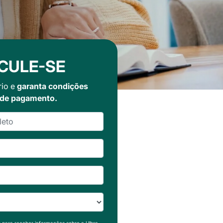
CULE-SE
rio e
garanta condições
 de pagamento.
s para receber informações sobre a Ulbra