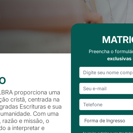
MATRI
Preencha o formulá
exclusivas
SO
ULBRA proporciona uma
ção cristã, centrada na
gradas Escrituras e sua
 humanidade. Com uma
 razão e missão, o
o a interpretar e
Ao enviar, autorizo o uso dos dado