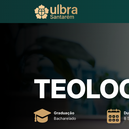
TEOLO
Graduação
Du
Bacharelado
8 