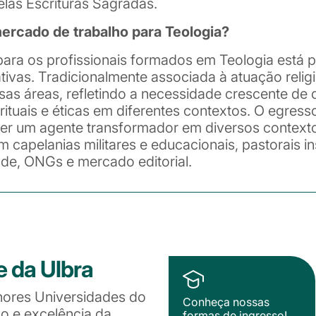
elas Escrituras Sagradas.
rcado de trabalho para Teologia?
ara os profissionais formados em Teologia está 
tivas. Tradicionalmente associada à atuação relig
sas áreas, refletindo a necessidade crescente d
irituais e éticas em diferentes contextos. O egress
ser um agente transformador em diversos contextos
 capelanias militares e educacionais, pastorais in
úde, ONGs e mercado editorial.
e da Ulbra
hores Universidades do
Conheça nossas
ão e excelência da
formas de ingresso!