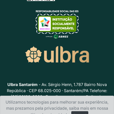
Ulbra Santarém
- Av. Sérgio Henn, 1.787 Bairro Nova
República · CEP 68.025-000 · Santarém/PA Telefone:
(93)99102-8302 · E-mail:
acs.santarem@ulbra.br
Utilizamos tecnologias para melhorar sua experiência,
Política de privacidade
mas prezamos pela privacidade, saiba mais em nossa