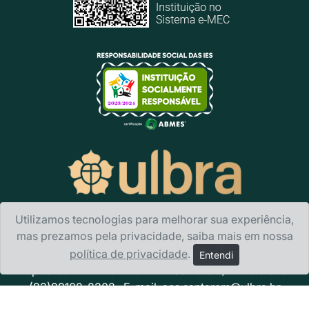
Utilizamos tecnologias para melhorar sua experiência,
mas prezamos pela privacidade, saiba mais em nossa
Ulbra Santarém
- Av. Sérgio Henn, 1.787 Bairro Nova
política de privacidade
.
Entendi
República · CEP 68.025-000 · Santarém/PA Telefone:
(93)99102-8302 · E-mail:
acs.santarem@ulbra.br