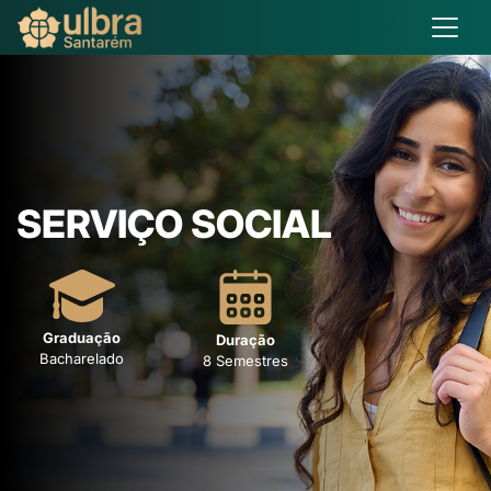
SERVIÇO SOCIAL
Graduação
Duração
Bacharelado
8 Semestres