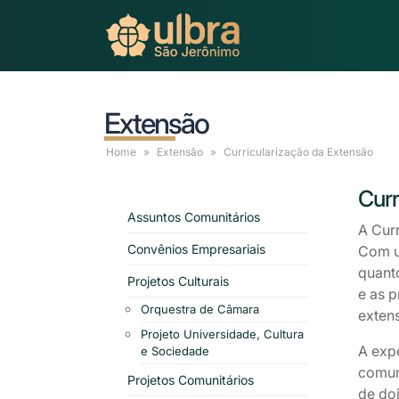
Extensão
Home
Extensão
Curricularização
da Extensão
Curr
Assuntos Comunitários
A Cur
Convênios Empresariais
Com u
quant
Projetos Culturais
e as p
Orquestra de Câmara
extens
Projeto Universidade, Cultura
A expe
e Sociedade
comun
Projetos Comunitários
de doi