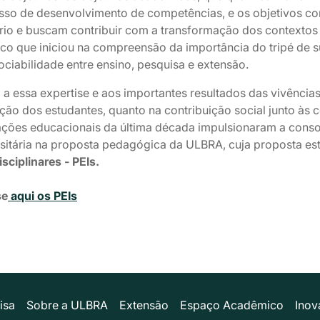
sso de desenvolvimento de competências, e os objetivos co
ório e buscam contribuir com a transformação dos contextos
rico que iniciou na compreensão da importância do tripé de 
ociabilidade entre ensino, pesquisa e extensão.
 a essa expertise e aos importantes resultados das vivência
ção dos estudantes, quanto na contribuição social junto à
lações educacionais da última década impulsionaram a conso
rsitária na proposta pedagógica da ULBRA, cuja proposta es
isciplinares - PEIs.
se
aqui os PEIs
isa
Sobre a ULBRA
Extensão
Espaço Acadêmico
Inov