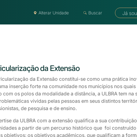
Alterar Unidade
Buscar
Já sou
icularização da Extensão
ricularização da Extensão constitui-se como uma prática i
ma inserção forte na comunidade nos municípios nos quais s
o com os polos da modalidade a distância, a ULBRA tem na 
roblemáticas vividas pelas pessoas em seus distintos territó
ionistas, de pesquisa e de ensino.
rtise da ULBRA com a extensão qualifica a sua contribuição
idades a partir de um percurso histórico que foi construíd
s objetivos: os objetivos acadêmicos, que qualificam a for