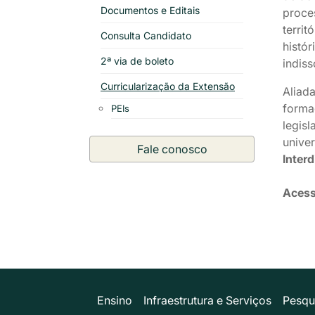
Documentos e Editais
proce
territ
Consulta Candidato
histó
2ª via de boleto
indiss
Curricularização da Extensão
Aliada
forma
PEIs
legis
unive
Fale conosco
Interd
Aces
Ensino
Infraestrutura e Serviços
Pesqu