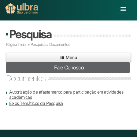
Alterar Unidade
Pesquisa
Buscar
Página Inicial
» Pesquisa » Documentos
Já sou Aluno
Menu
Matricule-se
Fale Conosco
Educação Básica
Documentos
Graduação
Pós-graduação
Autorização de afastamento para participação em atividades
Educação a Distância
acadêmicas
Eixos Temáticos da Pesquisa
Pesquisa
Extensão
Infraestrutura e Serviços
Inovação
Sobre a ULBRA