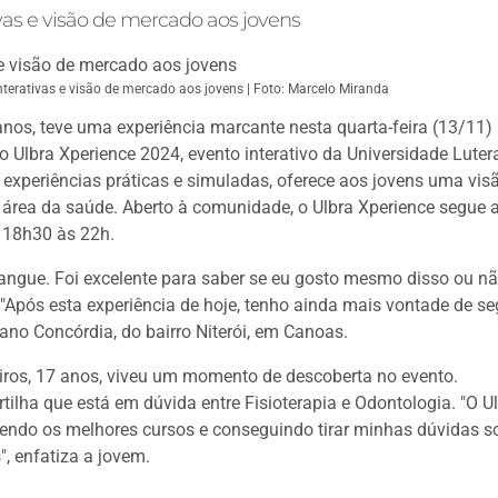
vas e visão de mercado aos jovens
nterativas e visão de mercado aos jovens | Foto: Marcelo Miranda
anos, teve uma experiência marcante nesta quarta-feira (13/11)
 o Ulbra Xperience 2024, evento interativo da Universidade Lute
a experiências práticas e simuladas, oferece aos jovens uma visã
a área da saúde. Aberto à comunidade, o Ulbra Xperience segue 
 18h30 às 22h.
angue. Foi excelente para saber se eu gosto mesmo disso ou nã
"Após esta experiência de hoje, tenho ainda mais vontade de se
rano Concórdia, do bairro Niterói, em Canoas.
os, 17 anos, viveu um momento de descoberta no evento.
ilha que está em dúvida entre Fisioterapia e Odontologia. "O U
cendo os melhores cursos e conseguindo tirar minhas dúvidas s
, enfatiza a jovem.