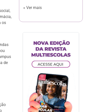
« Ver mais
ocial,
rmácia,
a os
andas
çou
campus
ca de
ação
o