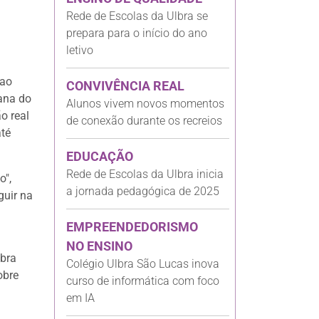
Rede de Escolas da Ulbra se
prepara para o início do ano
letivo
 ao
CONVIVÊNCIA REAL
rana do
Alunos vivem novos momentos
o real
de conexão durante os recreios
até
EDUCAÇÃO
Rede de Escolas da Ulbra inicia
o",
a jornada pedagógica de 2025
guir na
EMPREENDEDORISMO
NO ENSINO
lbra
Colégio Ulbra São Lucas inova
obre
curso de informática com foco
em IA