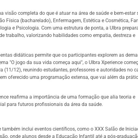
a visão completa do que é atuar na área de saúde e bem-estar s
 Física (bacharelado), Enfermagem, Estética e Cosmética, Fa
logia e Psicologia. Com uma estrutura de ponta, a Ulbra prepar
de trabalho, valorizando habilidades como empatia, destreza e
amentas didáticas permite que os participantes explorem as dem
tema "O jogo da sua vida começa aqui", o Ulbra Xperience come
a (11/12), reunindo estudantes, professores e autoridades no 
o tem oferecido uma programação extensa, que vai além da práti
ce reafirma a importância de uma formação que alia teoria e
al para futuros profissionais da área da saúde.
e também inclui eventos científicos, como o XXX Salão de Inici
ensão, onde alunos desde a Educação Infantil até a pós-graduaçã