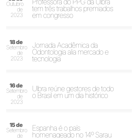
Professora do PPG da Ulbra
Outubro
tem três trabalhos premiados
de
em congresso
2023
18 de
Jornada Acadêmica da
Setembro
Odontologia alia mercado e
de
tecnologia
2023
16 de
Ulbra reúne gestores de todo
Setembro
o Brasil em um dia histórico
de
2023
15 de
Espanha é o país
Setembro
homenageado no 14º Sarau
de