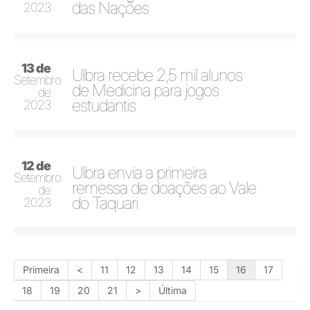
das Nações
2023
13 de
Ulbra recebe 2,5 mil alunos
Setembro
de Medicina para jogos
de
estudantis
2023
12 de
Ulbra envia a primeira
Setembro
remessa de doações ao Vale
de
do Taquari
2023
Primeira
<
11
12
13
14
15
16
17
18
19
20
21
>
Última