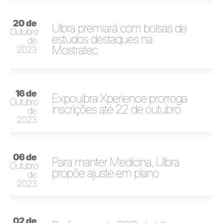
20 de
Ulbra premiará com bolsas de
Outubro
estudos destaques na
de
Mostratec
2023
16 de
Expoulbra Xperience prorroga
Outubro
inscrições até 22 de outubro
de
2023
06 de
Para manter Medicina, Ulbra
Outubro
propõe ajuste em plano
de
2023
02 de