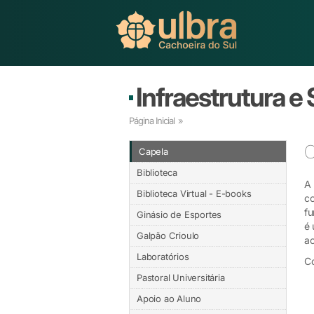
Infraestrutura e
Página Inicial
»
C
Capela
Biblioteca
A 
Biblioteca Virtual - E-books
co
fu
Ginásio de Esportes
é 
Galpão Crioulo
ac
Laboratórios
C
Pastoral Universitária
Apoio ao Aluno