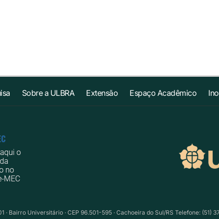
isa
Sobre a ULBRA
Extensão
Espaço Acadêmico
In
1 · Bairro Universitário · CEP 96.501-595 · Cachoeira do Sul/RS Telefone: (51) 