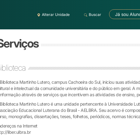
Já sou Alun
Alterar Unidade
Buscar
 Serviços
iblioteca
Biblioteca Martinho Lutero, campus Cachoeira do Sul, iniciou suas ativi
ltural e intelectual da comunidade universitária e do público em geral. A 
informação através de serviços que incentivem as atividades de ensino, p
Biblioteca Martinho Lutero é uma unidade pertencente à Universidade Lute
sociação Educacional Luterana do Brasil - AELBRA. Seu acervo é composto
rso, monografias, dissertações, teses, folhetos, periódicos, normas técni
dereços na Internet
tp://liber.ulbra.br