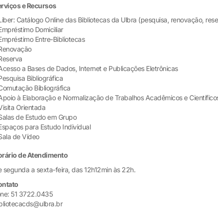
rviços e Recursos
Liber: Catálogo Online das Bibliotecas da Ulbra (pesquisa, renovação, rese
Empréstimo Domiciliar
Empréstimo Entre-Bibliotecas
Renovação
Reserva
Acesso a Bases de Dados, Internet e Publicações Eletrônicas
Pesquisa Bibliográfica
Comutação Bibliográfica
Apoio à Elaboração e Normalização de Trabalhos Acadêmicos e Científico
Visita Orientada
Salas de Estudo em Grupo
Espaços para Estudo Individual
Sala de Vídeo
orário de Atendimento
 segunda a sexta-feira, das 12h12min às 22h.
ontato
ne: 51 3722.0435
bliotecacds@ulbra.br