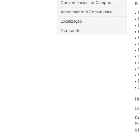
Conveniências no Campus
Se
Atendimento à Comunidade
Localização
Transporte
H
De
C
Fo
bi