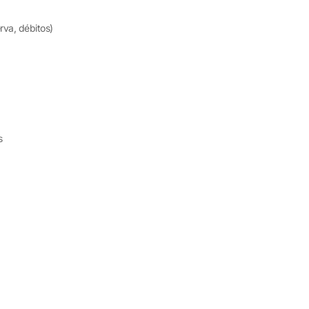
rva, débitos)
s