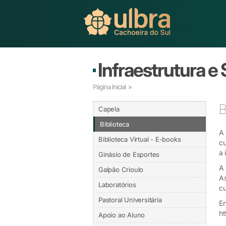
Infraestrutura e
Página Inicial
»
B
Capela
Biblioteca
A 
Biblioteca Virtual - E-books
cu
a 
Ginásio de Esportes
A 
Galpão Crioulo
As
Laboratórios
cu
Pastoral Universitária
En
ht
Apoio ao Aluno