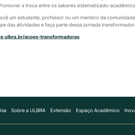
Promover a troca entre os saberes sistematizado-acadêmico 
você um estudante, professor ou um membro da comunidade
ipe das atividades e faça parte dessa jornada transformador
e ulbra.br/acoes-transformadoras
isa
Sobre a ULBRA
Extensão
Espaço Acadêmico
Inov