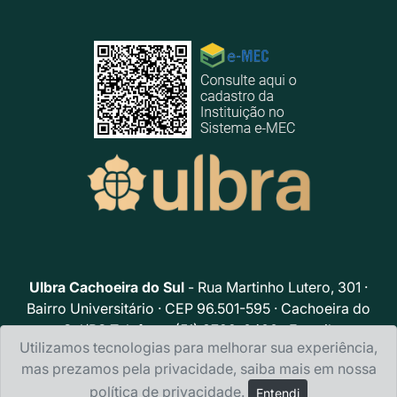
Ulbra Cachoeira do Sul
- Rua Martinho Lutero, 301 ·
Bairro Universitário · CEP 96.501-595 · Cachoeira do
Sul/RS Telefone: (51) 3722-0400 · E-mail:
Utilizamos tecnologias para melhorar sua experiência,
ulbracachoeiradosul@ulbra.br
mas prezamos pela privacidade, saiba mais em nossa
Política de privacidade
política de privacidade
.
Entendi