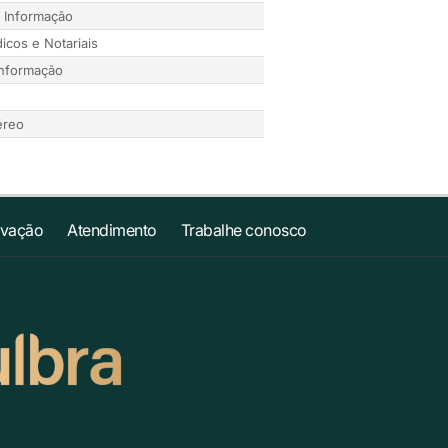
 Informação
dicos e Notariais
Informação
éreo
ovação
Atendimento
Trabalhe conosco