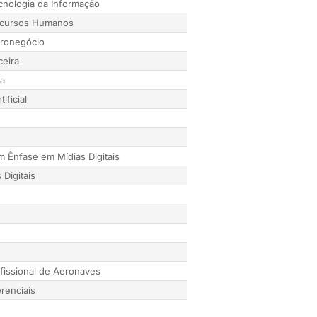
cnologia da Informação
ecursos Humanos
ronegócio
ceira
ca
tificial
m Ênfase em Mídias Digitais
 Digitais
fissional de Aeronaves
renciais