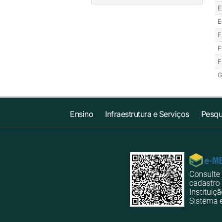
E
E
F
F
F
G
Ensino
Infraestrutura e Serviços
Pesqu