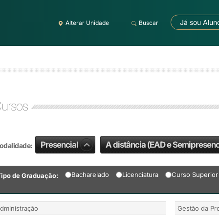
Já sou Alun
Alterar Unidade
Buscar
ursos
Presencial
A distância (EAD e Semipresenc
odalidade:
Bacharelado
Licenciatura
Curso Superior
Tipo de Graduação:
dministração
Gestão da Pro