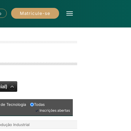
Matricule-se
o
ial)
 de Tecnologia
Todas
Inscrições abertas
dução Industrial