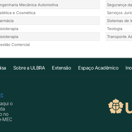
ngenharia Mecânica Automotiva
Segurança da
stética e Cosmética
Serviços Jurí
armácia
Sistemas de 
isioterapia
Teologia
isioterapia
Transporte A
estão Comercial
isa
Sobre a ULBRA
Extensão
Espaço Acadêmico
In