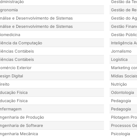
dministração
Gestão da Te
gronomia
Gestão de R
nálise e Desenvolvimento de Sistemas
Gestão do Ag
nálise e Desenvolvimento de Sistemas
Gestão Finan
iomedicina
Gestão Públi
iência da Computação
Inteligência Ar
iências Contábeis
Jornalismo
iências Contábeis
Logística
omércio Exterior
Marketing co
esign Digital
Mídias Sociais
ireito
Nutrição
ducação Física
Odontologia
ducação Física
Pedagogia
nfermagem
Pedagogia
ngenharia de Produção
Pilotagem Pro
ngenharia de Software
Processos Ge
ngenharia Mecânica
Psicologia