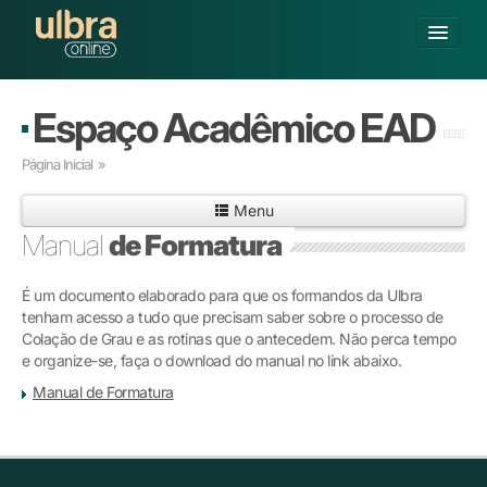
Alterar Unidade
Espaço Acadêmico EAD
Buscar
Página Inicial
»
Já sou Aluno
Menu
Matricule-se
Manual
de Formatura
GRADUAÇÃO
É um documento elaborado para que os formandos da Ulbra
PÓS-GRADUAÇÃO
tenham acesso a tudo que precisam saber sobre o processo de
PESQUISA
Colação de Grau e as rotinas que o antecedem. Não perca tempo
EXTENSÃO
e organize-se, faça o download do manual no link abaixo.
POLOS CREDENCIADOS
Manual de Formatura
SOBRE A ULBRA