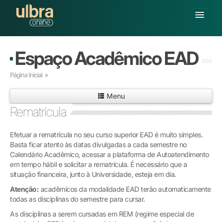
Alterar Unidade
Espaço Acadêmico EAD
Buscar
Página Inicial
»
Já sou Aluno
Menu
Matricule-se
Rematrícula
GRADUAÇÃO
Efetuar a rematrícula no seu curso superior EAD é muito simples.
PÓS-GRADUAÇÃO
Basta ficar atento às datas divulgadas a cada semestre no
PESQUISA
Calendário Acadêmico, acessar a plataforma de Autoatendimento
EXTENSÃO
em tempo hábil e solicitar a rematrícula. É necessário que a
POLOS CREDENCIADOS
situação financeira, junto à Universidade, esteja em dia.
SOBRE A ULBRA
Atenção:
acadêmicos da modalidade EAD terão automaticamente
todas as disciplinas do semestre para cursar.
As disciplinas a serem cursadas em REM (regime especial de