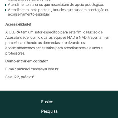
Atendimento a alunos que necessitam de apoio psicológico.
Atendimento, pela pastoral, àqueles que buscam orientação ou
aconselhamento espiritual.
Acessibilidade!
A ULBRA tem um setor específico para este fim, o Núcleo de
Acessibilidade, com o qual as equipes NAD e NADi trabalham em
parceria, acolhendo as demandas e realizando os
encaminhamentos necessários para atendimentos a alunos e
professores.
Como entrar em contato?
E-mail: nadnadi.canoas@ulbra.br
Sala 122, prédio 6
Ensino
Pesquisa