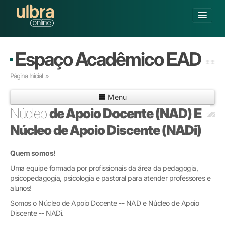
Alterar Unidade
Espaço Acadêmico EAD
Buscar
Página Inicial
»
Já sou Aluno
Menu
Matricule-se
Núcleo
de Apoio Docente (NAD) E
GRADUAÇÃO
Núcleo de Apoio Discente (NADi)
PÓS-GRADUAÇÃO
PESQUISA
Quem somos!
EXTENSÃO
Uma equipe formada por profissionais da área da pedagogia,
POLOS CREDENCIADOS
psicopedagogia, psicologia e pastoral para atender professores e
SOBRE A ULBRA
alunos!
Somos o Núcleo de Apoio Docente -- NAD e Núcleo de Apoio
Discente -- NADi.