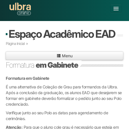
Alterar Unidade
Espaço Acadêmico EAD
Buscar
Página Inicial
»
Já sou Aluno
Menu
Matricule-se
Formatura
em Gabinete
GRADUAÇÃO
Formatura em Gabinete
PÓS-GRADUAÇÃO
PESQUISA
É uma alternativa de Colação de Grau para formandos da Ulbra.
Após a conclusão da graduação, os alunos EAD que desejarem se
EXTENSÃO
formar em gabinete deverão formalizar o pedido junto ao seu Polo
POLOS CREDENCIADOS
credenciado.
SOBRE A ULBRA
Verifique junto ao seu Polo as datas para agendamento de
cerimônias.
Atenção:
Para que o aluno cole grau é necessário que esteja em