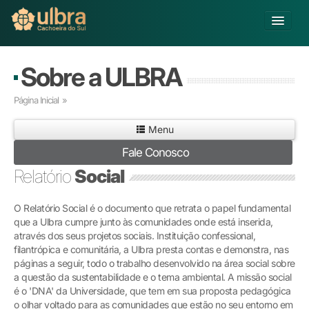
Alterar Unidade
Sobre a ULBRA
Buscar
Página Inicial
»
Já sou Aluno
Menu
Matricule-se
Fale Conosco
Educação Básica
Relatório
Social
Graduação
Pós-graduação
O Relatório Social é o documento que retrata o papel fundamental
Educação a Distância
que a Ulbra cumpre junto às comunidades onde está inserida,
Pesquisa
através dos seus projetos sociais. Instituição confessional,
filantrópica e comunitária, a Ulbra presta contas e demonstra, nas
Extensão
páginas a seguir, todo o trabalho desenvolvido na área social sobre
Infraestrutura e Serviços
a questão da sustentabilidade e o tema ambiental. A missão social
Inovação
é o 'DNA' da Universidade, que tem em sua proposta pedagógica
Sobre a ULBRA
o olhar voltado para as comunidades que estão no seu entorno em