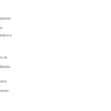
atório,
 e
rativa e
va os
lidade.
como
amento