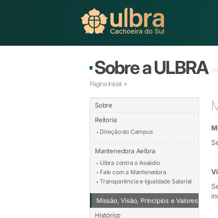
Sobre a ULBRA
Página Inicial
»
M
Sobre
Reitoria
M
Direção do Campus
Se
Mantenedora Aelbra
Ulbra contra o Assédio
V
Fale com a Mantenedora
Transparência e Igualdade Salarial
Se
in
Missão, Visão, Princípios e Valores
Histórico