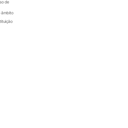
so de
o âmbito
tituição