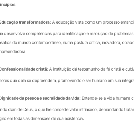
incípios
Educação transformadora:
A educação vista como um processo emancip
e desenvolve competências para identificação e resolução de problemas
safios do mundo contemporâneo, numa postura crítica, inovadora, colabo
mpreendedora.
Confessionalidade cristã:
A instituição dá testemunho da fé cristã e culti
lores que dela se depreendem, promovendo o ser humano em sua integra
Dignidade da pessoa e sacralidade da vida:
Entende-se a vida humana 
ndo dom de Deus, o que lhe concede valor intrínseco, demandando trat
gno em todas as dimensões de sua existência.