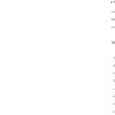
ca
té
e 
Va
-
- 
- 
- 
- 
- 
- 
- 