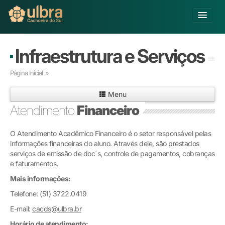
Alterar Unidade
Infraestrutura e Serviços
Buscar
Página Inicial
»
Já sou Aluno
Menu
Matricule-se
Atendimento
Financeiro
Educação Básica
O Atendimento Acadêmico Financeiro é o setor responsável pelas
Graduação
informações financeiras do aluno. Através dele, são prestados
Pós-graduação
serviços de emissão de doc´s, controle de pagamentos, cobranças
Educação a Distância
e faturamentos.
Pesquisa
Mais informações:
Extensão
Telefone: (51) 3722.0419
Infraestrutura e Serviços
E-mail:
Inovação
cacds@ulbra.br
Sobre a ULBRA
Horário de atendimento: