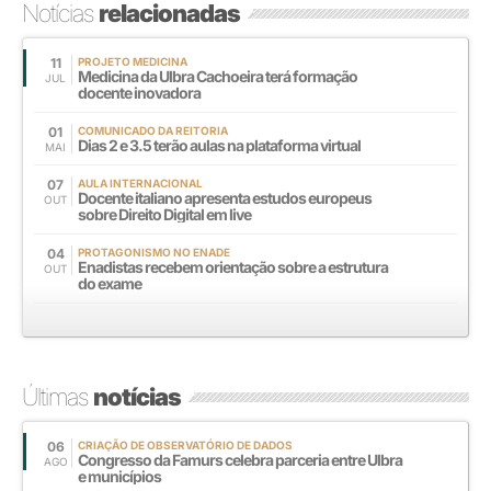
Notícias
relacionadas
11
PROJETO MEDICINA
Medicina da Ulbra Cachoeira terá formação
JUL
docente inovadora
01
COMUNICADO DA REITORIA
Dias 2 e 3.5 terão aulas na plataforma virtual
MAI
07
AULA INTERNACIONAL
Docente italiano apresenta estudos europeus
OUT
sobre Direito Digital em live
04
PROTAGONISMO NO ENADE
Enadistas recebem orientação sobre a estrutura
OUT
do exame
Últimas
notícias
06
CRIAÇÃO DE OBSERVATÓRIO DE DADOS
Congresso da Famurs celebra parceria entre Ulbra
AGO
e municípios