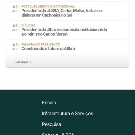
05
FORTALECIMENTO INSTITUCIONAL
Presidente da ULBRA, Carlos Melke, fortalece
AGO
diálogo em Cachoeira do Sul
05
DIÁLOGO
Presidente da Ulbra recebe visita institucional do
AGO
ex-ministro Carlos Marun
03
PALAVRA DO PRESIDENTE
Construindo o futuro da Ulbra
AGO
ver mais »
Ensino
Infraestrutura e Serviços
Pesquisa
Sobre a ULBRA