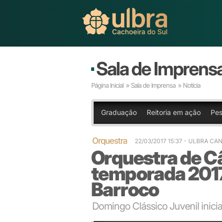
Sala de Imprens
Página Inicial
»
Sala de Imprensa
» Notícia
Graduação
Reitoria em ação
Pes
Orquestra
22/03/2017 15:37
- ULBRA CA
Orquestra de C
temporada 201
Barroco
Domingo Clássico Juvenil inicia 
Maestro escolheu repertório com obras de composito