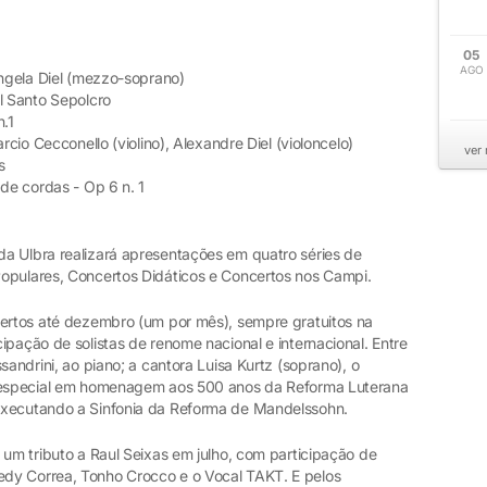
05
AGO
Ângela Diel (mezzo-soprano)
l Santo Sepolcro
n.1
cio Cecconello (violino), Alexandre Diel (violoncelo)
ver
s
 de cordas - Op 6 n. 1
a Ulbra realizará apresentações em quatro séries de
Populares, Concertos Didáticos e Concertos nos Campi.
certos até dezembro (um por mês), sempre gratuitos na
ipação de solistas de renome nacional e internacional. Entre
sandrini, ao piano; a cantora Luisa Kurtz (soprano), o
o especial em homenagem aos 500 anos da Reforma Luterana
 executando a Sinfonia da Reforma de Mandelssohn.
 um tributo a Raul Seixas em julho, com participação de
dy Correa, Tonho Crocco e o Vocal TAKT. E pelos