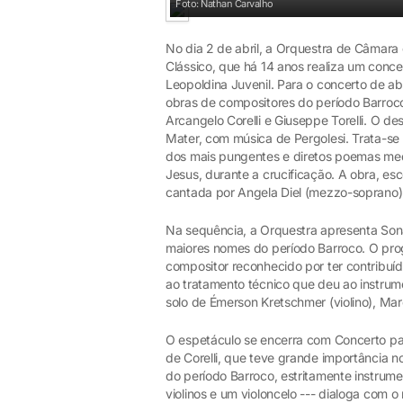
Foto: Nathan Carvalho
No dia 2 de abril, a Orquestra de Câmara
Clássico, que há 14 anos realiza um conc
Leopoldina Juvenil. Para o concerto de ab
obras de compositores do período Barroco I
Arcangelo Corelli e Giuseppe Torelli. O d
Mater, com música de Pergolesi. Trata-se
dos mais pungentes e diretos poemas med
Jesus, durante a crucificação. A obra, e
cantada por Angela Diel (mezzo-soprano) 
Na sequência, a Orquestra apresenta Sona
maiores nomes do período Barroco. O prog
compositor reconhecido por ter contribuí
ao tratamento técnico que deu ao instrume
solo de Émerson Kretschmer (violino), Marc
O espetáculo se encerra com Concerto par
de Corelli, que teve grande importância 
do período Barroco, estritamente instrume
violinos e um violoncelo --- dialoga com o 