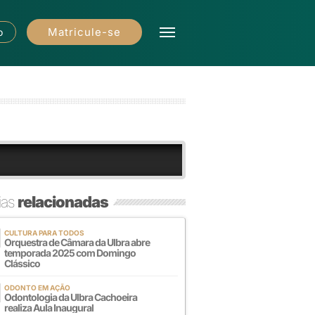
Matricule-se
o
ias
relacionadas
CULTURA PARA TODOS
Orquestra de Câmara da Ulbra abre
temporada 2025 com Domingo
Clássico
ODONTO EM AÇÃO
Odontologia da Ulbra Cachoeira
realiza Aula Inaugural