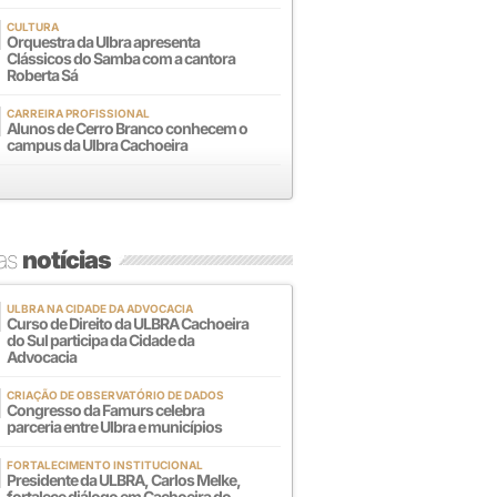
CULTURA
Orquestra da Ulbra apresenta
Clássicos do Samba com a cantora
Roberta Sá
CARREIRA PROFISSIONAL
Alunos de Cerro Branco conhecem o
campus da Ulbra Cachoeira
mas
notícias
ULBRA NA CIDADE DA ADVOCACIA
Curso de Direito da ULBRA Cachoeira
do Sul participa da Cidade da
Advocacia
CRIAÇÃO DE OBSERVATÓRIO DE DADOS
Congresso da Famurs celebra
parceria entre Ulbra e municípios
FORTALECIMENTO INSTITUCIONAL
Presidente da ULBRA, Carlos Melke,
fortalece diálogo em Cachoeira do