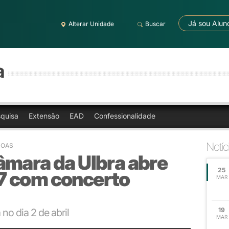
Já sou Alun
Alterar Unidade
Buscar
a
quisa
Extensão
EAD
Confessionalidade
Notíc
NOAS
âmara da Ulbra abre
25
7 com concerto
MAR
19
no dia 2 de abril
MAR
res do período Barroco Italiano