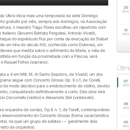
20
NOV
 da Ulbra inicia mais uma temporada da série Domingo
erto gratuito por mês, sempre aos domingos, na Associação
ertura, o maestro Tiago Flores escolheu um repertório com
13
taliano: Giovanni Battista Pergolesi, Antonio Vivaldi,
NOV
estaque do espetáculo fica por conta da execução de Stabat
 de um hino do século XIII, conhecido como Dolorosa, um
ievais que medita sobre o sofrimento de Maria, a mãe de
scolhida em função da proximidade com a Páscoa, será
e Raquel Fortes (soprano).
Últi
ta a 4 em MIb M, Al Santo Sepolcro, de Vivaldi, um dos
rama segue com Concerto Grosso Op. 6 n.1, de Corelli,
07
do de modo decisivo para o enobrecimento do violino, devido
AGO
nto, conquistando definitivamente a corte. Esta obra terá
io Cecconello (violino) e Alexandre Diel (violoncelo).
06
AGO
a orquestra de cordas, Op 6 n. 1, de Torelli, contemporâneo
no desenvolvimento do Concerto Grosso (forma característica
ntal, na qual um grupo de solistas --- geralmente dois
05
AGO
resto da orquestra).