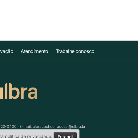
ovação
Atendimento
Trabalhe conosco
3722-0400 · E-mail:
ulbracachoeiradosul@ulbra.br
ssa
política de privacidade
.
Entendi