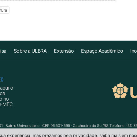
tura
isa
Sobre a ULBRA
Extensão
Espaço Acadêmico
In
1 · Bairro Universitário · CEP 96.501-595 · Cachoeira do Sul/RS Telefone: (51) 
 sua experiência, mas prezamos pela privacidade, saiba mais em no