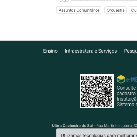
Assuntos Comunitários
Orquestra
Cul
Ensino
Infraestrutura e Serviços
Pesqu
Ulbra Cachoeira do Sul
- Rua Martinho Lutero, 30
Utilizamos tecnologias para melhorar