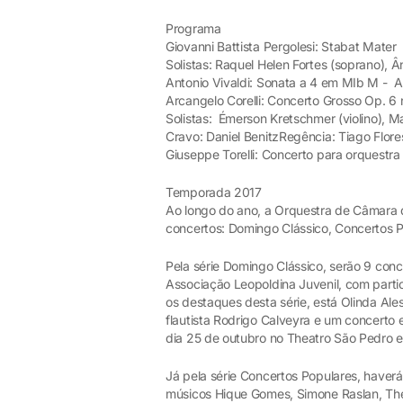
Programa
Giovanni Battista Pergolesi: Stabat Mater
Solistas: Raquel Helen Fortes (soprano), 
Antonio Vivaldi: Sonata a 4 em MIb M - A
Arcangelo Corelli: Concerto Grosso Op. 6 
Solistas: Émerson Kretschmer (violino), Mar
Cravo: Daniel BenitzRegência: Tiago Flore
Giuseppe Torelli: Concerto para orquestra
Temporada 2017
Ao longo do ano, a Orquestra de Câmara d
concertos: Domingo Clássico, Concertos 
Pela série Domingo Clássico, serão 9 con
Associação Leopoldina Juvenil, com partic
os destaques desta série, está Olinda Ales
flautista Rodrigo Calveyra e um concert
dia 25 de outubro no Theatro São Pedro
Já pela série Concertos Populares, haverá
músicos Hique Gomes, Simone Raslan, The