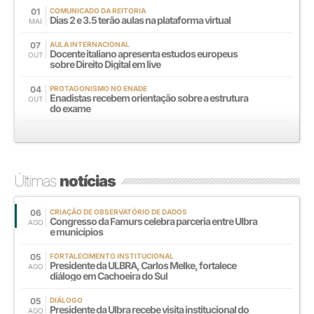
01
COMUNICADO DA REITORIA
Dias 2 e 3.5 terão aulas na plataforma virtual
MAI
07
AULA INTERNACIONAL
Docente italiano apresenta estudos europeus
OUT
sobre Direito Digital em live
04
PROTAGONISMO NO ENADE
Enadistas recebem orientação sobre a estrutura
OUT
do exame
Últimas
notícias
06
CRIAÇÃO DE OBSERVATÓRIO DE DADOS
Congresso da Famurs celebra parceria entre Ulbra
AGO
e municípios
05
FORTALECIMENTO INSTITUCIONAL
Presidente da ULBRA, Carlos Melke, fortalece
AGO
diálogo em Cachoeira do Sul
05
DIÁLOGO
Presidente da Ulbra recebe visita institucional do
AGO