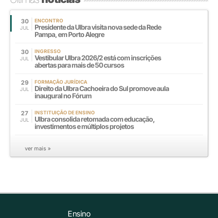
30
ENCONTRO
Presidente da Ulbra visita nova sede da Rede
JUL
Pampa, em Porto Alegre
30
INGRESSO
Vestibular Ulbra 2026/2 está com inscrições
JUL
abertas para mais de 50 cursos
29
FORMAÇÃO JURÍDICA
Direito da Ulbra Cachoeira do Sul promove aula
JUL
inaugural no Fórum
27
INSTITUIÇÃO DE ENSINO
Ulbra consolida retomada com educação,
JUL
investimentos e múltiplos projetos
ver mais »
Ensino