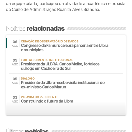
da equipe citada, participou da atividade a acadêmica e bolsista
do Curso de Administração Ruanita Alves Brandão.
Notícias
relacionadas
06
CRIAÇÃO DE OBSERVATÓRIO DE DADOS
Congresso da Famurs celebra parceria entre Ulbra
AGO
e municípios
05
FORTALECIMENTO INSTITUCIONAL
Presidente da ULBRA, Carlos Melke, fortalece
AGO
diálogo em Cachoeira do Sul
05
DIÁLOGO
Presidente da Ulbra recebe visita institucional do
AGO
ex-ministro Carlos Marun
03
PALAVRA DO PRESIDENTE
Construindo o futuro da Ulbra
AGO
Últimas
notícias