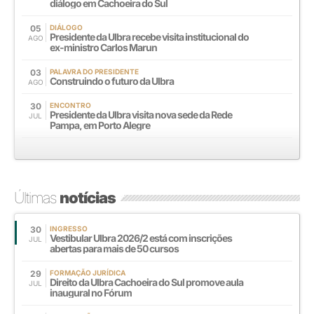
diálogo em Cachoeira do Sul
05
DIÁLOGO
Presidente da Ulbra recebe visita institucional do
AGO
ex-ministro Carlos Marun
03
PALAVRA DO PRESIDENTE
Construindo o futuro da Ulbra
AGO
30
ENCONTRO
Presidente da Ulbra visita nova sede da Rede
JUL
Pampa, em Porto Alegre
Últimas
notícias
30
INGRESSO
Vestibular Ulbra 2026/2 está com inscrições
JUL
abertas para mais de 50 cursos
29
FORMAÇÃO JURÍDICA
Direito da Ulbra Cachoeira do Sul promove aula
JUL
inaugural no Fórum