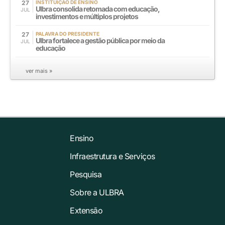
27
INSTITUIÇÃO DE ENSINO
Ulbra consolida retomada com educação,
JUL
investimentos e múltiplos projetos
27
PALAVRA DO PRESIDENTE
Ulbra fortalece a gestão pública por meio da
JUL
educação
ver mais »
Ensino
Infraestrutura e Serviços
Pesquisa
Sobre a ULBRA
Extensão