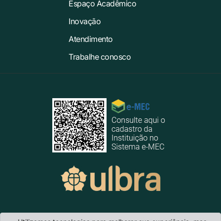
Espaço Acadêmico
Inovação
Atendimento
Trabalhe conosco
Ulbra Cachoeira do Sul
- Rua Martinho Lutero, 301 · Bairro Universitário