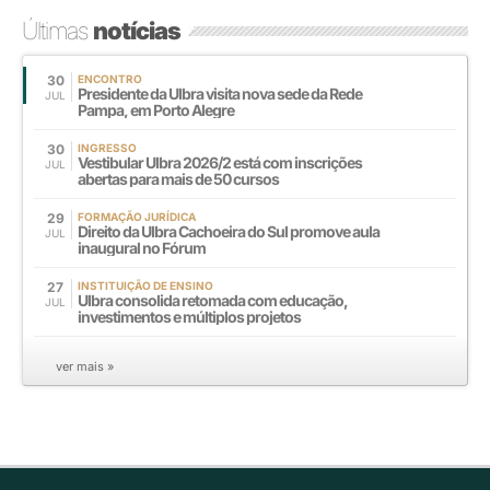
Últimas
notícias
30
ENCONTRO
Presidente da Ulbra visita nova sede da Rede
JUL
Pampa, em Porto Alegre
30
INGRESSO
Vestibular Ulbra 2026/2 está com inscrições
JUL
abertas para mais de 50 cursos
29
FORMAÇÃO JURÍDICA
Direito da Ulbra Cachoeira do Sul promove aula
JUL
inaugural no Fórum
27
INSTITUIÇÃO DE ENSINO
Ulbra consolida retomada com educação,
JUL
investimentos e múltiplos projetos
ver mais »