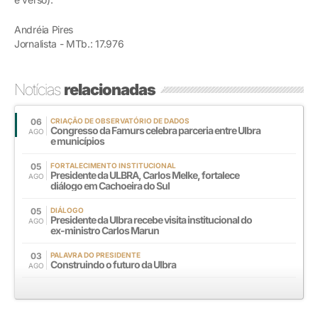
Andréia Pires
Jornalista - MTb.: 17.976
Notícias
relacionadas
06
CRIAÇÃO DE OBSERVATÓRIO DE DADOS
Congresso da Famurs celebra parceria entre Ulbra
AGO
e municípios
05
FORTALECIMENTO INSTITUCIONAL
Presidente da ULBRA, Carlos Melke, fortalece
AGO
diálogo em Cachoeira do Sul
05
DIÁLOGO
Presidente da Ulbra recebe visita institucional do
AGO
ex-ministro Carlos Marun
03
PALAVRA DO PRESIDENTE
Construindo o futuro da Ulbra
AGO