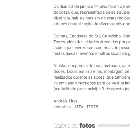
Os dias 30 de junho e 1º julho foram de 
do Brasil, que, representada pelas equip
distância, saiu às ruas em diversas regiõ
através da realização de diversas ativida
Canoas, Cachoeira do Sul, Carazinho, Grav
Torres, além das cidades atendidas por p
ações que envolveram centenas de pessoa
festas típicas, eventos e outros locais d
Artistas em pernas de pau, mateada, carro
doces, faixas em sinaleiras, montagem de 
realizados durante as ações, que também 
incentivando inscrições para os Vestibul
(modalidade presencial) e 3 de agosto (ed
Andréia Pires
Jornalista - MTb.: 17.976
Galeria de
fotos