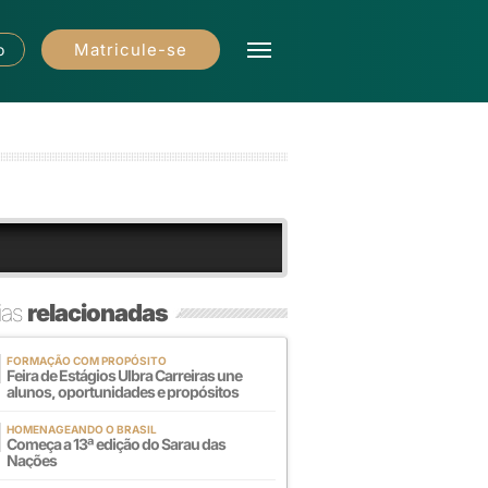
Matricule-se
o
ias
relacionadas
FORMAÇÃO COM PROPÓSITO
Feira de Estágios Ulbra Carreiras une
alunos, oportunidades e propósitos
HOMENAGEANDO O BRASIL
Começa a 13ª edição do Sarau das
Nações