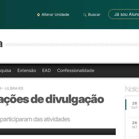
Já sou Alun
Alterar Unidade
Buscar
a
quisa
Extensão
EAD
Confessionalidade
Notíc
49 - ULBRA RS
ações de divulgação
26
OUT
articiparam das atividades
26
cidade
SET