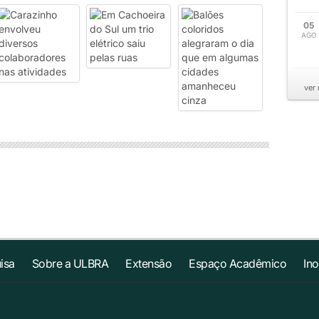
05
AGO
ver
isa
Sobre a ULBRA
Extensão
Espaço Acadêmico
In