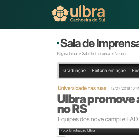
Sala de Imprens
Página Inicial
»
Sala de Imprensa
» Notícia
Graduação
Reitoria em ação
Pes
Universidade nas ruas
12/07/2018 16:
Ulbra promove 
no RS
Equipes dos nove campi e EAD p
Equipe do campus Porto Alegre agitou o centro da 
Foto: Divulgação Ulbra