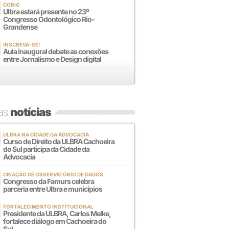
CORIG
Ulbra estará presente no 23º
Congresso Odontológico Rio-
Grandense
INSCREVA-SE!
Aula inaugural debate as conexões
entre Jornalismo e Design digital
mas
notícias
ULBRA NA CIDADE DA ADVOCACIA
Curso de Direito da ULBRA Cachoeira
do Sul participa da Cidade da
Advocacia
CRIAÇÃO DE OBSERVATÓRIO DE DADOS
Congresso da Famurs celebra
parceria entre Ulbra e municípios
FORTALECIMENTO INSTITUCIONAL
Presidente da ULBRA, Carlos Melke,
fortalece diálogo em Cachoeira do
Sul