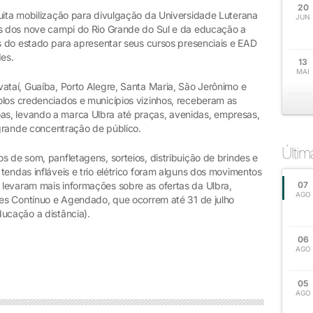
20
muita mobilização para divulgação da Universidade Luterana
JUN
es dos nove campi do Rio Grande do Sul e da educação a
es do estado para apresentar seus cursos presenciais e EAD
des.
13
MAI
ataí, Guaíba, Porto Alegre, Santa Maria, São Jerônimo e
olos credenciados e municípios vizinhos, receberam as
s, levando a marca Ulbra até praças, avenidas, empresas,
e grande concentração de público.
Últi
s de som, panfletagens, sorteios, distribuição de brindes e
tendas infláveis e trio elétrico foram alguns dos movimentos
levaram mais informações sobre as ofertas da Ulbra,
07
AGO
ares Contínuo e Agendado, que ocorrem até 31 de julho
ucação a distância).
06
AGO
05
AGO