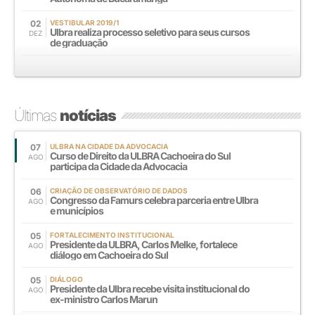
02
VESTIBULAR 2019/1
Ulbra realiza processo seletivo para seus cursos
DEZ
de graduação
Últimas
notícias
07
ULBRA NA CIDADE DA ADVOCACIA
Curso de Direito da ULBRA Cachoeira do Sul
AGO
participa da Cidade da Advocacia
06
CRIAÇÃO DE OBSERVATÓRIO DE DADOS
Congresso da Famurs celebra parceria entre Ulbra
AGO
e municípios
05
FORTALECIMENTO INSTITUCIONAL
Presidente da ULBRA, Carlos Melke, fortalece
AGO
diálogo em Cachoeira do Sul
05
DIÁLOGO
Presidente da Ulbra recebe visita institucional do
AGO
ex-ministro Carlos Marun