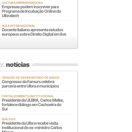
CULTURA EMPREENDEDORA
Empresas podem inscrever para
Programa de Incubação Online da
Ulbratech
AULA INTERNACIONAL
Docente italiano apresenta estudos
europeus sobre Direito Digital em live
mas
notícias
CRIAÇÃO DE OBSERVATÓRIO DE DADOS
Congresso da Famurs celebra
parceria entre Ulbra e municípios
FORTALECIMENTO INSTITUCIONAL
Presidente da ULBRA, Carlos Melke,
fortalece diálogo em Cachoeira do
Sul
DIÁLOGO
Presidente da Ulbra recebe visita
institucional do ex-ministro Carlos
Marun