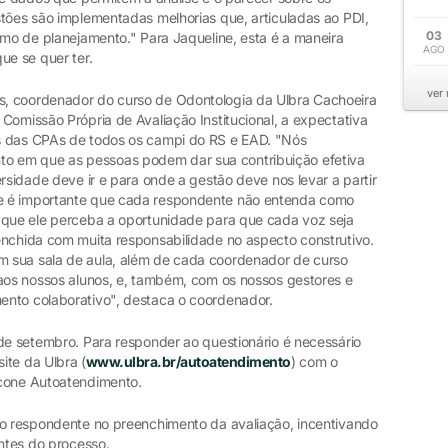
stões são implementadas melhorias que, articuladas ao PDI,
03
omo de planejamento." Para Jaqueline, esta é a maneira
AGO
ue se quer ter.
ver
, coordenador do curso de Odontologia da Ulbra Cachoeira
Comissão Própria de Avaliação Institucional, a expectativa
s das CPAs de todos os campi do RS e EAD. "Nós
 em que as pessoas podem dar sua contribuição efetiva
rsidade deve ir e para onde a gestão deve nos levar a partir
e é importante que cada respondente não entenda como
 que ele perceba a oportunidade para que cada voz seja
enchida com muita responsabilidade no aspecto construtivo.
 sua sala de aula, além de cada coordenador de curso
 aos nossos alunos, e, também, com os nossos gestores e
ento colaborativo", destaca o coordenador.
 de setembro. Para responder ao questionário é necessário
ite da Ulbra (
www.ulbra.br/autoatendimento
) com o
ícone Autoatendimento.
do respondente no preenchimento da avaliação, incentivando
antes do processo.