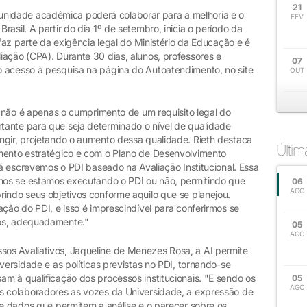
21
idade acadêmica poderá colaborar para a melhoria e o
FEV
asil. A partir do dia 1º de setembro, inicia o período da
 faz parte da exigência legal do Ministério da Educação e é
iação (CPA). Durante 30 dias, alunos, professores e
07
 acesso à pesquisa na página do Autoatendimento, no site
OUT
AI não é apenas o cumprimento de um requisito legal do
tante para que seja determinado o nível de qualidade
ngir, projetando o aumento dessa qualidade. Rieth destaca
Últi
amento estratégico e com o Plano de Desenvolvimento
 já escrevemos o PDI baseado na Avaliação Institucional. Essa
rmos se estamos executando o PDI ou não, permitindo que
06
AGO
rindo seus objetivos conforme aquilo que se planejou.
ação do PDI, e isso é imprescindível para conferirmos se
dos, adequadamente."
05
AGO
os Avaliativos, Jaqueline de Menezes Rosa, a AI permite
versidade e as políticas previstas no PDI, tornando-se
m à qualificação dos processos institucionais. "E sendo os
05
AGO
s colaboradores as vozes da Universidade, a expressão de
de dados que permitem a análise e o parecer sobre os