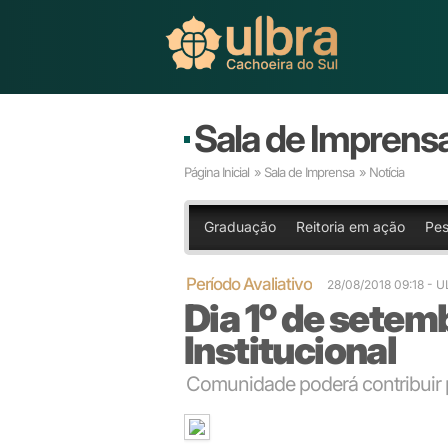
Sala de Imprens
Página Inicial
»
Sala de Imprensa
» Notícia
Graduação
Reitoria em ação
Pes
Período Avaliativo
28/08/2018 09:18 - 
Dia 1º de setemb
Institucional
Comunidade poderá contribuir p