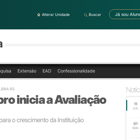
Já sou Alun
Alterar Unidade
Buscar
a
quisa
Extensão
EAD
Confessionalidade
Notíc
ULBRA RS
ro inicia a Avaliação
11
JUL
ara o crescimento da Instituição
01
MAI