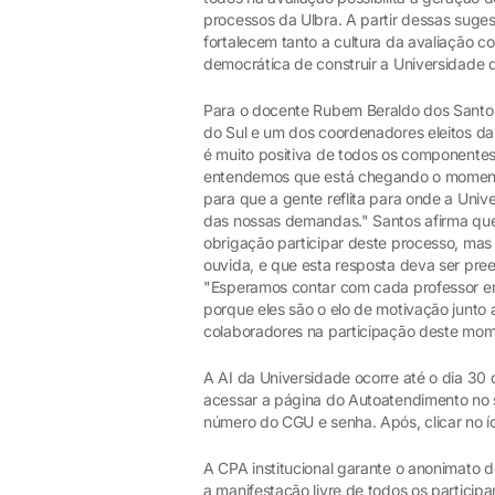
processos da Ulbra. A partir dessas suge
fortalecem tanto a cultura da avaliação c
democrática de construir a Universidade q
Para o docente Rubem Beraldo dos Santos
do Sul e um dos coordenadores eleitos da 
é muito positiva de todos os componente
entendemos que está chegando o momento
para que a gente reflita para onde a Unive
das nossas demandas." Santos afirma qu
obrigação participar deste processo, mas
ouvida, e que esta resposta deva ser pre
"Esperamos contar com cada professor em
porque eles são o elo de motivação junto
colaboradores na participação deste mom
A AI da Universidade ocorre até o dia 30
acessar a página do Autoatendimento no s
número do CGU e senha. Após, clicar no 
A CPA institucional garante o anonimato 
a manifestação livre de todos os particip