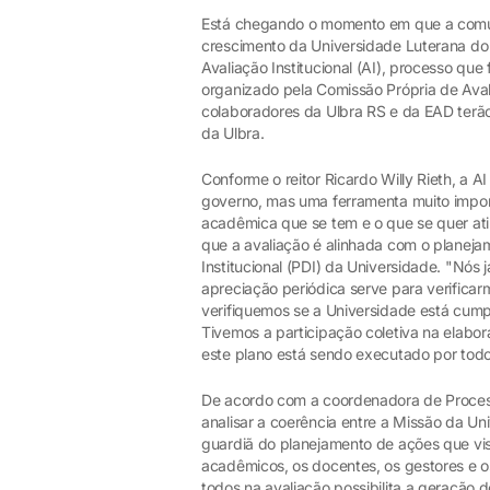
Está chegando o momento em que a comun
crescimento da Universidade Luterana do Br
Avaliação Institucional (AI), processo que
organizado pela Comissão Própria de Aval
colaboradores da Ulbra RS e da EAD terão
da Ulbra.
Conforme o reitor Ricardo Willy Rieth, a 
governo, mas uma ferramenta muito impor
acadêmica que se tem e o que se quer ati
que a avaliação é alinhada com o planej
Institucional (PDI) da Universidade. "Nós
apreciação periódica serve para verifica
verifiquemos se a Universidade está cump
Tivemos a participação coletiva na elabor
este plano está sendo executado por to
De acordo com a coordenadora de Process
analisar a coerência entre a Missão da Uni
guardiã do planejamento de ações que visa
acadêmicos, os docentes, os gestores e o
todos na avaliação possibilita a geração 