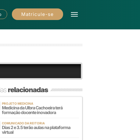
Matricule-se
o
ias
relacionadas
PROJETO MEDICINA
Medicina da Ulbra Cachoeira terá
formação docente inovadora
COMUNICADO DA REITORIA
Dias 2 e 3.5 terão aulas na plataforma
virtual