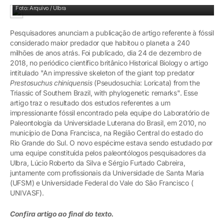
Fóssil está exposto na Ulbra Canoas
Foto: Arquivo / Ulbra
Pesquisadores anunciam a publicação de artigo referente à fóssil
considerado maior predador que habitou o planeta a 240
milhões de anos atrás. Foi publicado, dia 24 de dezembro de
2018, no periódico científico britânico Historical Biology o artigo
intitulado "An impressive skeleton of the giant top predator
Prestosuchus chiniquensis
(Pseudosuchia: Loricata) from the
Triassic of Southern Brazil, with phylogenetic remarks". Esse
artigo traz o resultado dos estudos referentes a um
impressionante fóssil encontrado pela equipe do Laboratório de
Paleontologia da Universidade Luterana do Brasil, em 2010, no
município de Dona Francisca, na Região Central do estado do
Rio Grande do Sul. O novo espécime estava sendo estudado por
uma equipe constituída pelos paleontólogos pesquisadores da
Ulbra, Lúcio Roberto da Silva e Sérgio Furtado Cabreira,
juntamente com profissionais da Universidade de Santa Maria
(UFSM) e Universidade Federal do Vale do São Francisco (
UNIVASF).
Confira artigo ao final do texto.