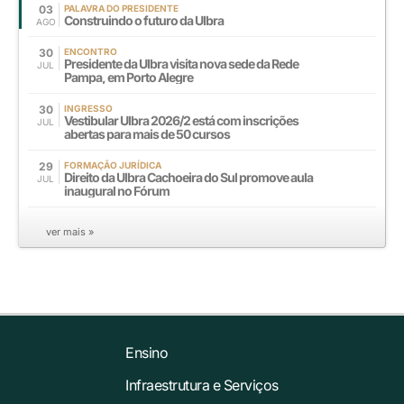
03
PALAVRA DO PRESIDENTE
Construindo o futuro da Ulbra
AGO
30
ENCONTRO
Presidente da Ulbra visita nova sede da Rede
JUL
Pampa, em Porto Alegre
30
INGRESSO
Vestibular Ulbra 2026/2 está com inscrições
JUL
abertas para mais de 50 cursos
29
FORMAÇÃO JURÍDICA
Direito da Ulbra Cachoeira do Sul promove aula
JUL
inaugural no Fórum
ver mais »
Ensino
Infraestrutura e Serviços