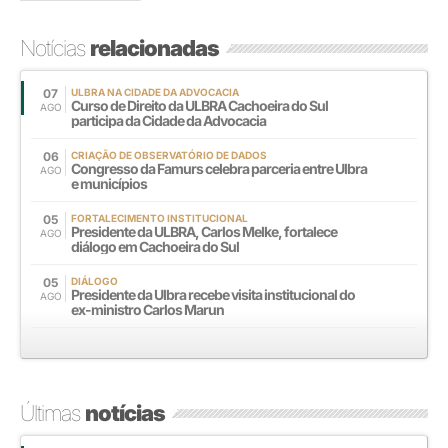
Notícias
relacionadas
07
ULBRA NA CIDADE DA ADVOCACIA
Curso de Direito da ULBRA Cachoeira do Sul
AGO
participa da Cidade da Advocacia
06
CRIAÇÃO DE OBSERVATÓRIO DE DADOS
Congresso da Famurs celebra parceria entre Ulbra
AGO
e municípios
05
FORTALECIMENTO INSTITUCIONAL
Presidente da ULBRA, Carlos Melke, fortalece
AGO
diálogo em Cachoeira do Sul
05
DIÁLOGO
Presidente da Ulbra recebe visita institucional do
AGO
ex-ministro Carlos Marun
Últimas
notícias